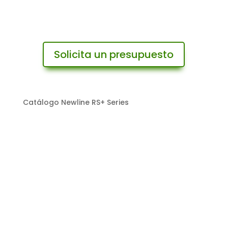
Solicita un presupuesto
Catálogo Newline RS+ Series