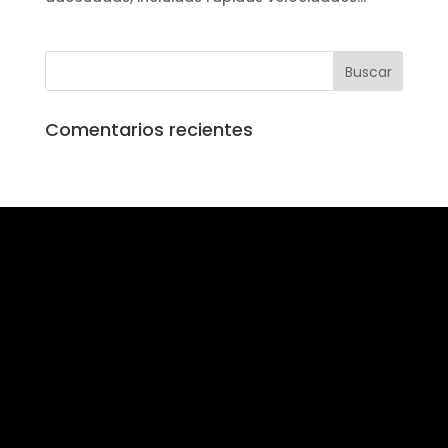
Comentarios recientes
Soluciones Impresión
Coste por Copia
Renting Impresoras
Renting Fotocopiadoras