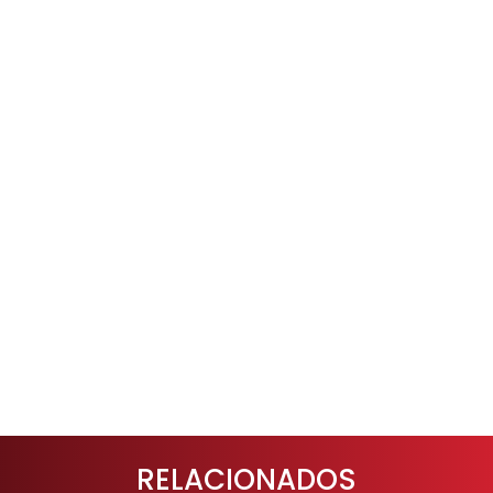
• Hasta
1200 x 2400 pp
• Preparado para Apple®
complementos Xerox® Pr
@PrintByXerox
• Impresión desde Goog
Dropbox™, Microsoft Of
Platform3, etc.
Ver más car
RELACIONADOS