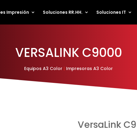
es Impresión
Soluciones RR.HH.
Soluciones IT
VERSALINK C9000
Equipos A3 Color
|
Impresoras A3 Color
VersaLink C